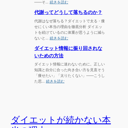
:
——そ…
続きを読む
か
内
な
代謝ってどうして落ちるのか？
臓
い
脂
代謝はなぜ落ちる？ダイエットで太る・痩
本
肪
せにくい本当の理由を徹底分析 ダイエッ
当
と
トを続けているのに体重が思うように減ら
の
皮
:
ないと…
続きを読む
理
下
代
由
脂
ダイエット情報に振り回されな
謝
肪
っ
いための方法
の
て
ダイエット情報に迷わないために。正しい
違
ど
知識と自分に合った向き合い方を見直そう
い
う
「痩せたい」「太りたくない」——こうし
と
し
:
た思…
続きを読む
は？
て
ダ
落
イ
ち
エ
る
ッ
の
ト
か？
情
ダイエットが続かない本
報
に