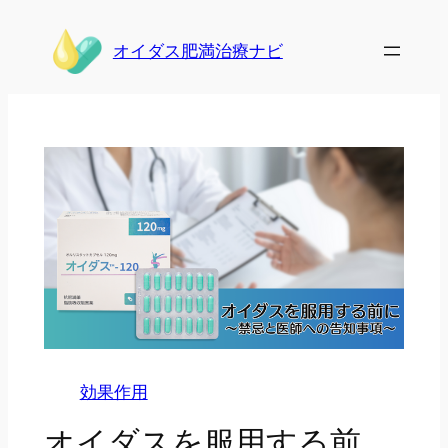
内
容
オイダス肥満治療ナビ
を
ス
キ
ッ
プ
効果作用
オイダスを服用する前